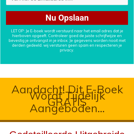
Nu Opslaan
LET OP: Je E-boek wordt verstuurd naar het email adres dat je
hierboven opgeeft. Controleer goed de juiste schrijfwijze en
bevestig je ontvangst in je inbox. Je gegevens worden nooit met
derden gedeeld. wij versturen geen spam en respecteren je
privacy.
Aandacht! Dit E-Boek
Wordt Tijdelijk
GRATIS
Aangeboden...