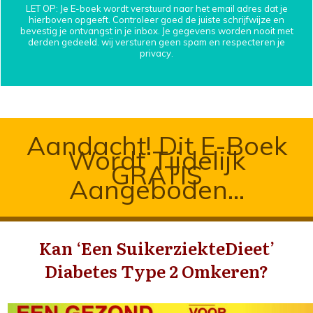
LET OP: Je E-boek wordt verstuurd naar het email adres dat je
hierboven opgeeft. Controleer goed de juiste schrijfwijze en
bevestig je ontvangst in je inbox. Je gegevens worden nooit met
derden gedeeld. wij versturen geen spam en respecteren je
privacy.
Aandacht! Dit E-Boek
Wordt Tijdelijk
GRATIS
Aangeboden...
Kan ‘Een SuikerziekteDieet’
Diabetes
Type 2
Omkeren?