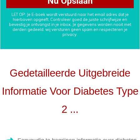
Nu Opslaan
LET OP: Je E-boek wordt verstuurd naar het email adres dat je
hierboven opgeeft. Controleer goed de juiste schrijfwijze en
bevestig je ontvangst in je inbox. Je gegevens worden nooit met
derden gedeeld. wij versturen geen spam en respecteren je
privacy.
Gedetailleerde Uitgebreide
Informatie Voor Diabetes Type
2 ...